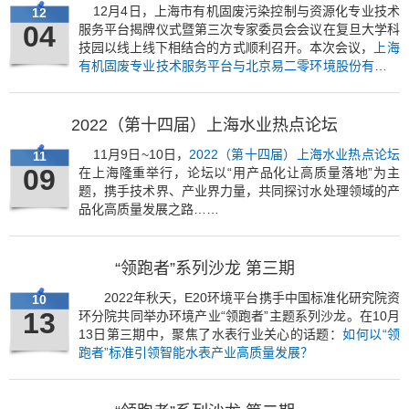
12月4日，上海市有机固废污染控制与资源化专业技术
12
04
服务平台揭牌仪式暨第三次专家委员会会议在复旦大学科
技园以线上线下相结合的方式顺利召开。本次会议，
上海
有机固废专业技术服务平台与北京易二零环境股份有限公
司（简称“E20”）在线上签署了战略合作协议
，双方将在
更多领域展开更深层次的合作。
2022（第十四届）上海水业热点论坛
11月9日~10日，
2022（第十四届）上海水业热点论坛
11
09
在上海隆重举行，论坛以“用产品化让高质量落地”为主
题，携手技术界、产业界力量，共同探讨水处理领域的产
品化高质量发展之路……
“领跑者”系列沙龙 第三期
2022年秋天，E20环境平台携手中国标准化研究院资
10
13
环分院共同举办环境产业“领跑者”主题系列沙龙。在10月
13日第三期中，聚焦了水表行业关心的话题：
如何以“领
跑者”标准引领智能水表产业高质量发展？