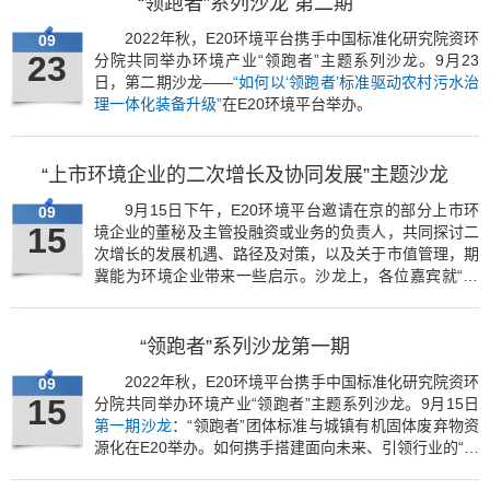
“领跑者”系列沙龙 第二期
2022年秋，E20环境平台携手中国标准化研究院资环
09
23
分院共同举办环境产业“领跑者”主题系列沙龙。9月23
日，第二期沙龙——
“如何以‘领跑者’标准驱动农村污水治
理一体化装备升级”
在E20环境平台举办。
“上市环境企业的二次增长及协同发展”主题沙龙
9月15日下午，E20环境平台邀请在京的部分上市环
09
15
境企业的董秘及主管投融资或业务的负责人，共同探讨二
次增长的发展机遇、路径及对策，以及关于市值管理，期
冀能为环境企业带来一些启示。沙龙上，各位嘉宾就“
环
境上市企业的二次增长及协同发展
”话题进行了充分的交
流。
“领跑者”系列沙龙第一期
2022年秋，E20环境平台携手中国标准化研究院资环
09
15
分院共同举办环境产业“领跑者”主题系列沙龙。9月15日
第一期沙龙
：“领跑者”团体标准与城镇有机固体废弃物资
源化在E20举办。如何携手搭建面向未来、引领行业的“领
跑者”团体标准体系？与会嘉宾纷纷做了精彩分享。