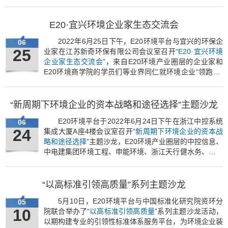
境、盈峰环境、洋湖再生水公司、严牌股份、中建三局绿
投公司、安力斯环境等业界同仁围绕这一主题进行了深入
交流，E20环境平台高级合伙人汤浩主持本次主题沙龙。
E20·宜兴环境企业家生态交流会
2022年6月25日下午，E20环境平台与宜兴的环保企
06
25
业家在江苏新奇环保有限公司会议室召开“
E20·宜兴环境
企业家生态交流会
”，来自E20环境产业圈层的企业家和
E20环境商学院的学员们等业界同仁就环境企业“领跑者”
标准、产品智能化升级等话题进行了深入交流和探讨。
“新周期下环境企业的资本战略和途径选择”主题沙龙
E20环境平台于2022年6月24日下午在浙江中控系统
06
24
集成大厦A座4楼会议室召开“
新周期下环境企业的资本战
略和途径选择
”主题沙龙，E20环境产业圈层的中控信息、
中电建集团环境工程、申能环境、浙江天行健水务、山东
东润仪表、南京蓝莹环境、宁波正清环保、杭州上拓环
境、华融金融租赁等业界同仁围绕环境企业重组并购或独
立上市进行了深入探讨。
“以高标准引领高质量”系列主题沙龙
5月10日，E20环境平台与中国标准化研究院资环分
05
10
院联合举办了“
以高标准引领高质量
”系列主题沙龙活动，
以期构建专业的引领性标准体系服务平台，为环境企业装