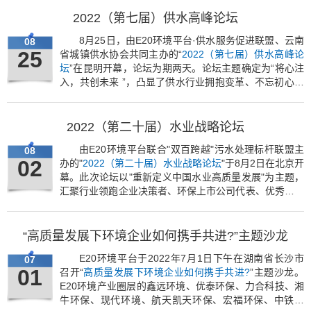
2022（第七届）供水高峰论坛
8月25日，由E20环境平台·供水服务促进联盟、云南
08
25
省城镇供水协会共同主办的“
2022（第七届）供水高峰论
坛
”在昆明开幕，论坛为期两天。论坛主题确定为“将心注
入，共创未来 ”，凸显了供水行业拥抱变革、不忘初心的
发展路径。
2022（第二十届）水业战略论坛
由E20环境平台联合"双百跨越"污水处理标杆联盟主
08
02
办的"
2022（第二十届）水业战略论坛
"于8月2日在北京开
幕。此次论坛以"重新定义中国水业高质量发展"为主题，
汇聚行业领跑企业决策者、环保上市公司代表、优秀金融
机构、行业媒体、行业研究机构、政府官员、专家学者及
水务领域关注者，分享水业战略布局，深度交流行业热
点，预判环境产业未来
“高质量发展下环境企业如何携手共进?”主题沙龙
E20环境平台于2022年7月1日下午在湖南省长沙市
07
01
召开“
高质量发展下环境企业如何携手共进?
”主题沙龙。
E20环境产业圈层的鑫远环境、优泰环保、力合科技、湘
牛环保、现代环境、航天凯天环保、宏福环保、中铁环