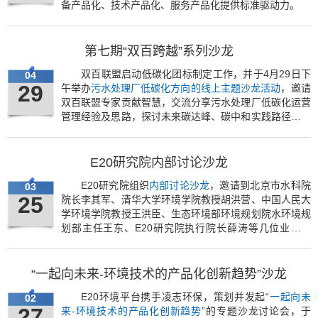
备产品化、技术产品化、服务产品化提供标准驱动力。
第七期“双百跨越”系列沙龙
双百联盟启动低碳化团标制定工作，并于4月29日下
04
29
午举办
污水处理厂低碳化方向的线上主题沙龙活动
，邀请
双百联盟专家贡献智慧，交流分享污水处理厂低碳化运营
管理经验及思路，探讨未来碳达峰、碳中和实践路径与方
向。
E20研究院内部讨论沙龙
E20研究院组织
内部讨论沙龙
，邀请到北京市水科院
03
25
院长李其军、清华大学环境学院教授胡洪营、中国人民大
学环境学院教授王洪臣、生态环境部环境规划院水环境规
划部主任王东、E20研究院执行院长薛涛等几位业内专
家，对《关于推进污水资源化利用的指导意见》、《区域
再生水循环利用试点实施方案》两个重磅政策进行了探
讨。
“一起向未来-环境技术的产品化创新趋势”沙龙
E20环境平台携手凌志环保，策划并发起“
一起向未
02
27
来-环境技术的产品化创新趋势
”的专题沙龙讨论会，于