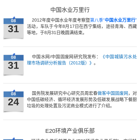
中国水业万里行
2012年度中国水业年度考察暨
第八季“
中国水业万里行
”
08
31
活动，车队于今年8月17日在西宁集结，途径青海、西藏
等地，于
8
月
31
日晚圆满结束。
中国水网/中国固废网研究院发布：
《中国城镇污水处
08
31
理市场调研分析报告（2012版）》
。
国务院发展研究中心研究员周宏春
做客中国固废网
，对
08
24
中国低碳经济、循环经济发展形势及低碳发展战略下餐厨
垃圾的处理处置及污泥商业模式进行了介绍。
E20环境产业俱乐部