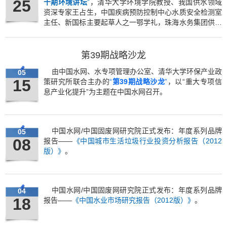
25
十期环境讲坛
”
，清华大学环境学院教授、我国供水领域
资深专家王占生，中国疾病预防控制中心水质安全检测室
主任、新国标主要起草人之一鄂学礼，珠海水务集团供水
业务部主任王杭州，广州自来水公司水质部工程师朱争亮
共同探讨“饮水安全”话题。
第39期战略沙龙
由中国水网、水专项管理办公室、清华大学环保产业政
05
15
策研究所联合主办的
“
第39期战略沙龙
”
，以“重大专项信
息产业化提升”为主题在中国水网召开。
中国水网/中国固废网研究院正式发布：年度系列品牌
05
08
报告——
《中国城市生活垃圾行业投资分析报告（2012
版）》
。
中国水网/中国固废网研究院正式发布：年度系列品牌
04
18
报告——
《中国水业市场研究报告（2012版）》
。