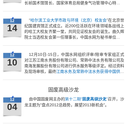
长祯国术馆馆长、国家体育总局健身气功管理中心特邀专
家张晓航，为大家讲解“武道养生”与“易筋经功法”。
“
哈尔滨工业大学市政与环境（北京）校友会
”在北京世
12
14
纪国建宾馆正式成立。近200位活跃在环境领域各战线上
的哈工大校友齐聚一堂，共同见证校友会的诞生。曲久辉
院士当选校友会第一任理事长，中国水网为秘书单位，中
国水网总编傅涛任秘书长。
12月10日-15日，中国水网组织评审/陪审专家组正式
12
10
对江苏江南水务股份有限公司、常熟中法水务有限公司及
南海发展股份有限公司进行供水服务等级评定。经过资料
及现场审核，最终
江南水务及常熟中法水务获得中国供水
服务5A级企业评定
，
南海发展获得中国供水服务4A级企
业评定
。
固废高级沙龙
第十二期“
固废高级沙龙
”
，沙
由中国固废网主办的
召开
12
04
龙主题为
"
2012
2013
"
盘点
总趋势，展望
新机会
。