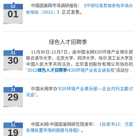
中国固废网市场调研报告：
《
中国垃圾焚烧发电市场分
12
01
2012
》正式发售。
析报告（
）
绿色人才招聘季
11月30日-12月7日，由中国水网E20环境产业俱乐部
11
30
联合清华大学、北京大学、同济大学、哈尔滨工业大学及
中国人民大学共同主办，北京首创股份有限公司协办的
“
2012
绿色人才招聘季
•E20环境产业名企进名校
”活动分别
在清华大学、北京大学、同济大学盛大举行，共有31家环
保企业参加。
中国水网举办“
E20环境产业俱乐部—企业内刊主题讨
11
29
论会
”。
中国水网/中国固废网研究院发布：
《白皮书12：污泥
11
19
处理处置市场的困惑与徘徊》
。