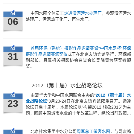
中国水网全体员工
走进清河污水处理厂
，参观清河污水
04
06
处理厂、污泥热干化厂、再生水厂。
首届环保（系统）摄影作品邀请赛暨“中国水网杯”环保
03
31
摄影作品邀请赛颁奖仪
式于在北京友谊宾馆举行，环保部
副部长、直属机关摄影协会名誉会长吴晓青为获奖者颁
奖。
2012（第十届）水业战略论坛
由清华大学和中国水网联合主办的“
2012（第十届）水
03
23
业战略论坛
”3月23-24日在北京友谊宾馆隆重召开。适逢
论坛开启十周年，本届论坛以“构架2012 想象2015”为主
题，回顾中国城市水业的十年改革进程，纵论当前政策与
市场形势，展望未来发展方向。
北京排水集团中水分公司
周军总工做客水网
，与网友畅
03