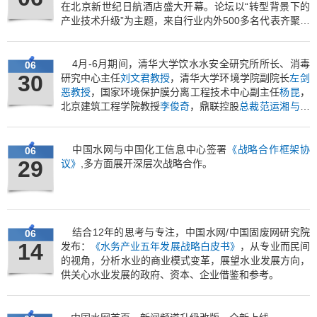
在北京新世纪日航酒店盛大开幕。论坛以“转型背景下的
产业技术升级”为主题，来自行业内外
500
多名代表齐聚论
坛，为水务行业的关键领域提供切实有效的解决方案。论
坛首度采用“
1+3
”形式，即总论坛与同期举办的供水、市
政污水、工业废水三大领域深度论坛。
4月-6月期间，清华大学饮水水安全研究所所长、消毒
06
30
研究中心主任
刘文君教授
，清华大学环境学院副院长
左剑
恶教授
，国家环境保护膜分离工程技术中心副主任
杨昆
，
北京建筑工程学院教授
李俊奇
，鼎联控股
总裁范运湘与技
术总监申欢
，澳门自来水股份有限公司副总经理
朱伟文
分
别做客水网，参加做客聊天活动。
中国水网与中国化工信息中心签署
《战略合作框架协
06
29
议》
,多方面展开深层次战略合作。
结合12年的思考与专注，中国水网/中国固废网研究院
06
14
发布：
《水务产业五年发展战略白皮书》
，从专业而民间
的视角，分析水业的商业模式变革，展望水业发展方向，
供关心水业发展的政府、资本、企业借鉴和参考。