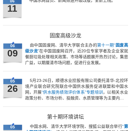
中国水网首页、新闻频道升级改版，全新上线。
06
11
固废高级沙龙
由中国固废网、清华大学联合主办的
第十一期“
固废高
06
09
级沙龙
”
在中国固废网召开，近20位专家学者及企业家就
餐厨垃圾处理相关政策、市场等话题展开热烈讨论，集思
广益，以期厘清市场问题，促进行业发展。
5月23-26日，顺德水业控股有限公司委托清华
-
北控环
05
26
境产业联合研究院联合中国供水服务促进联盟和中国水
网，开展
“供水服务绩效评价体系”专题培训
，以相关水业
政策分析、市场分析、投融资、水质管理等为主要内容，
量身定制专题培训。首期培训54名受训员工获颁结业证
书。
第十期环境讲坛
中国水网、清华大学环境学院、搜狐公益联合举行
“
第
05