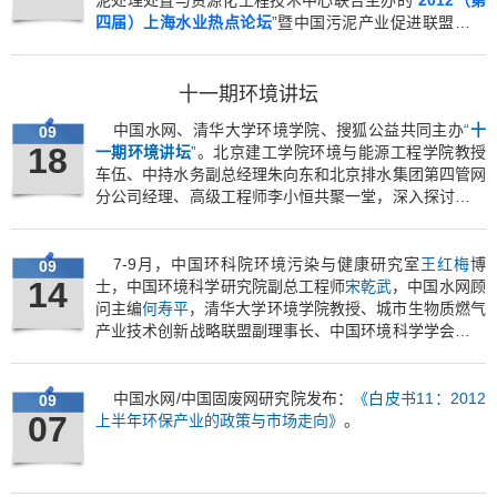
泥处理处置与资源化工程技术中心联合主办的“
2012（第
四届）上海水业热点论坛
”暨中国污泥产业促进联盟年度
大会在上海同济大学一二九礼堂盛大召开。论坛以“提供
污泥处理处置系统解决方案”为主题，以“政策趋势—商业
模式—技术路线—实践交流”为主线进行全面探讨。
十一期环境讲坛
中国水网、清华大学环境学院、搜狐公益共同主办
“
十
09
18
一期环境讲坛
”
。北京建工学院环境与能源工程学院教授
车伍、中持水务副总经理朱向东和北京排水集团第四管网
分公司经理、高级工程师李小恒共聚一堂，深入探讨城市
内涝频繁发生的原因与解决方式。
7-9月，中国环科院环境污染与健康研究室
王红梅
博
09
14
士，中国环境科学研究院副总工程师
宋乾武
，中国水网顾
问主编
何寿平
，清华大学环境学院教授、城市生物质燃气
产业技术创新战略联盟副理事长、中国环境科学学会固体
废物专业委员会委员
王伟
，分别做客中国水网，参加
“
做
客聊天
”
活动。
中国水网/中国固废网研究院发布：
《白皮书11：2012
09
07
上半年环保产业的政策与市场走向》
。