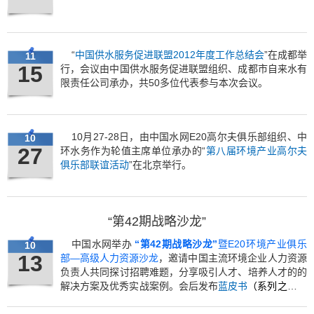
“
中国供水服务促进联盟2012年度工作总结会
”在成都举
11
15
行，会议由中国供水服务促进联盟组织、成都市自来水有
限责任公司承办，共50多位代表参与本次会议。
10月27-28日，由中国水网E20高尔夫俱乐部组织、中
10
27
环水务作为轮值主席单位承办的“
第八届环境产业高尔夫
俱乐部联谊活动
”在北京举行。
“第42期战略沙龙”
中国水网举办
“第42期战略沙龙”
暨E20环境产业俱乐
10
13
部—高级人力资源沙龙
，邀请中国主流环境企业人力资源
负责人共同探讨招聘难题，分享吸引人才、培养人才的的
解决方案及优秀实战案例。会后发布
蓝皮书
（系列之四十
二）《环境企业如何应对人力资源问题》