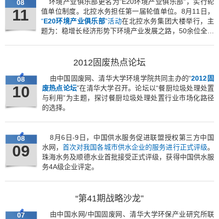
环境产业俱乐部更名为"E20环境产业俱乐部"，实行轮
08
11
值单位制度。北控水务担任第一届轮值单位。8月11日，
“
E20
环境产业俱乐部
”活动
在北控水务集团大楼举行，主
题为：稳增长经济形势下环境产业发展之路，50余位全国
知名环保产业企业家共聚首，共商环境产业发展之路。
2012固废热点论坛
由中国固废网、清华大学环境学院共同主办的“
2012固
08
10
废热点论坛
”在清华大学召开。论坛以“餐厨垃圾处理处置
与利用”为主题，探讨餐厨垃圾处理处置行业市场化路径
的选择。
8月6日-9日，中国供水服务促进联盟授权第三方中国
08
09
水网，
首次对我国各城市供水企业的服务进行正式评级
。
珠海水务及顺德水业首批接受正式评级，获得中国供水服
务4A级企业评定。
“第41期战略沙龙”
由中国水网/中国固废网、清华大学环保产业研究所联
07