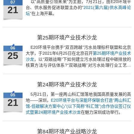
以“高质量引领未来”为主题，7月21日，由E20环境平
07
21
台、供水服务促进联盟主办的“
2021(第六届)供水高峰论
坛
”在上海开幕。
第25期环境产业技术沙龙
E20环境平台携手“双百跨越”污水处理标杆联盟和北京
06
25
大学，于2021年6月25日在北京召开
第25期环境产业技术
沙龙
，以“双碳战略”下如何建立污水处理过程中碳排放的
核算方法与评估体系?“双碳战略”对污水处理行业工艺路
线产生哪些影响？低碳时代的污水处理要走向何方？为主
要议题进行专业研讨。
第24期环境产业技术沙龙
5月21日，第一座两山科汇馆落地我国高质量发展的高
05
21
地——深圳，
E20环境平台与深能环保联合打造“两山科汇
馆-低碳解决方案中心”(以下简称“科汇馆”)合作协议签订仪
式暨第24期环境产业技术沙龙
在魅力深圳成功举行。
第84期环境产业战略沙龙