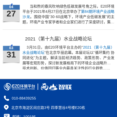
当和煦的春风吹响绿色低碳发展号角之际，E20环境
04
27
平台于2021年4月27日在北京举办了
第84期环境产业战略
沙龙
。围绕中国“30·60战略下，环境产业低碳发展”的主
题，环境产业专家学者和企业家们进行了深度研讨，集聚
智慧解读生态文明逻辑下的“30·60”战略，把脉环境产业
高质量发展未来，共同探讨产业发展新思路和新布局
2021（第十九届）水业战略论坛
3月31日，由E20环境平台主办的“
2021（第十九届）
03
31
水业战略论坛
”在北京华丽启幕。本届论坛以“循环集约 协
同进化”为主题，解读当前经济趋势、政策形势、产业发
展等宏观形势，探讨新发展格局下的环境企业战略升级、
技术创新、价值回归等业内最具关注性的行业趋势……
010-88439255
北京市海淀区闵庄路3号 四季慧谷4号楼E20栋
邮编：100195