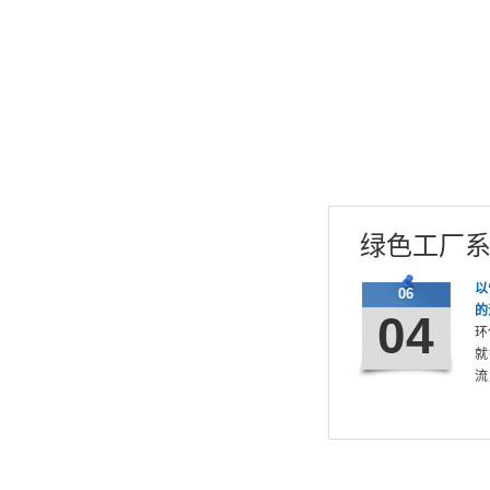
绿色工厂
以
06
的
04
环
就
流