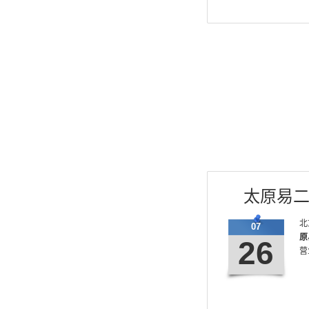
太原易
北
07
原
26
营