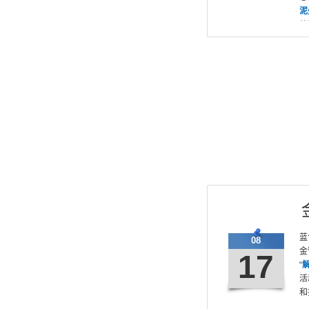
泥
处
与
蓝
08
金
17
“
活
和