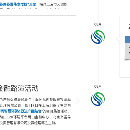
处理处置降本增效”沙龙
，探讨上海市污泥处理
置中亟待解决的关键问题及面临的难点、痛点
解决方案，分享污泥处理处置优秀经验
08月
金融路演活动
08月
色产融促进联盟联合上海国际创投股权投资基
管理有限公司于8月17日在上海组织了主题为
解码智慧环保&促进产融结合
”的金融路演活动，
动由E20环境平台两山金融中心、北京上善易
投资管理有限公司投资经理邱胜主持。