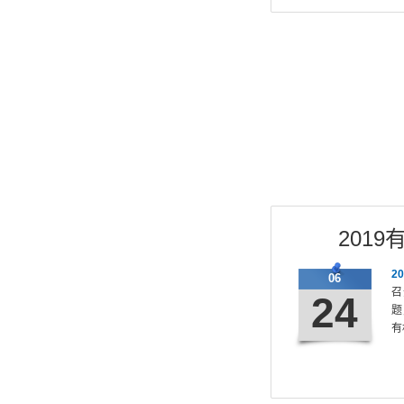
201
2
06
召
24
题
有