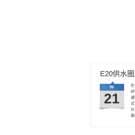
E20供水
在
06
研
21
通
式
社
围
调