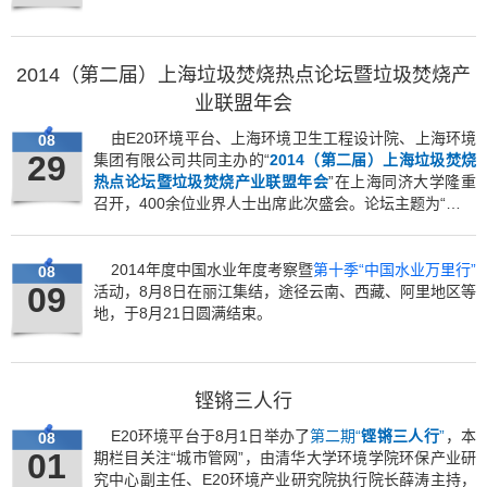
2014（第二届）上海垃圾焚烧热点论坛暨垃圾焚烧产
业联盟年会
由E20环境平台、上海环境卫生工程设计院、上海环境
08
29
集团有限公司共同主办的“
2014（第二届）上海垃圾焚烧
热点论坛暨垃圾焚烧产业联盟年会
”在上海同济大学隆重
召开，400余位业界人士出席此次盛会。论坛主题为“面向
未来的垃圾焚烧综合解决方案”，论坛开幕仪式上，10家
行业领先企业率先发起“建设面向未来的蓝色垃圾焚烧厂”
倡议。
2014年度中国水业年度考察暨
第十季“中国水业万里行”
08
09
活动，8月8日在丽江集结，途径云南、西藏、阿里地区等
地，于8月21日圆满结束。
铿锵三人行
E20环境平台于8月1日举办了
第二期“
铿锵三人行
”
，本
08
01
期栏目关注“城市管网”，由清华大学环境学院环保产业研
究中心副主任、E20环境产业研究院执行院长薛涛主持，