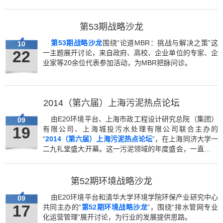
第53期战略沙龙
第53期战略沙龙
围绕“论道MBR：挑战与解决之策”这
10
22
一主题展开讨论，来自政府、高校、企业单位的专家、企
业家等20余位代表参加活动，为MBR把脉问诊。
2014（第六届）上海污泥热点论坛
由E20环境平台、上海市政工程设计研究总院（集团）
09
19
有限公司、上海城投污水处理有限公司联合主办的
“
2014（第六届）上海污泥热点论坛
”，在上海同济大学一
二九礼堂盛大开幕。这一污泥领域的年度盛会，一直以来
坚持不断完善和升级，今年正式将上海水业热点论坛更名
为上海污泥热点论坛，继续引领行业发展方向。论坛主题
为“蓝色思维之下的污泥之道”，来自行业内外的500余位
第52期环境战略沙龙
代表齐聚上海，共赴年度污泥盛会，畅谈污泥梦想。
由E20环境平台和清华大学环境学院环保产业研究中心
09
17
共同主办的“
第52期环境战略沙龙
”，围绕“排水管网专业
化运营管理”展开讨论，为行业的发展提供思路。