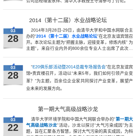
公司总经理金永祥、清华大学教授王守清参与了讨论。
2014（第十二届）水业战略论坛
2014年3月28日-29日，由清华大学和中国水网联合主
03
28
办的“
2014（第十二届）水业战略论坛
”在北京友谊宾馆召
开。本次论坛主题为“把握主脉，迎接变革，修炼内核” 为
主题”，来自行业内外的800余位专业人士出席了此次论
坛。
“
E20俱乐部活动暨2014总裁专场报告会
”在北京友谊宾
03
28
馆•贵宾楼召开，活动
以“未来5年，我们如何引领产业变
革？”为主题
，百余位企业家共同探讨产业变革，展望产
业未来的发展方向。
第一期大气高级战略沙龙
清华大学环境学院和中国大气网联合举办的“
第一期大
03
22
气高级战略沙龙
”活动，沙龙以探讨“大气污染成因”为主
题，旨在汇聚各方智慧，探讨大气污染的真实成因，为科