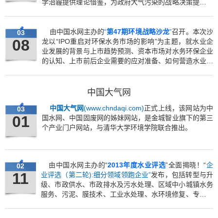
学治霾提供理论借鉴，为政府大气污染的战略决策提供科
学的理论支持和正确的公众引导。会后撰写发布了
清华大
气蓝皮书
（系列之一）---《大气污染主要成因与共识》。
由中国水网主办的
“
第47期环境战略沙龙
”
召开。本次沙
03
08
龙以“IPO重启对环保水务市场的影响”为主题，就水业企
业发展的背景与上市趋势预测、资本市场对水务环保企业
的认知、上市前后企业需要的应对准备、如何营造水业企
业上市的外部氛围、大量企业上市的产业影响等五个方面
问题展开研讨。
中国大气网
中国大气网
(www.chndaqi.com)
正式上线，该网站为中
03
01
国水网、中国固废网的姊妹网站，是金城智业旗下的第三
个产业门户网站，与清华大学环境学院联合推出。
由中国水网主办的“
2013年度水业评选
”全面揭晓！“
企
02
11
业评选（第二轮):细分领域领跑企业”
发布，包括转型与升
级、市政供水、市政排水及污水处理、区域中小城镇水务
服务、污泥、膜技术、工业水处理、水环境修复、专业服
务等九大领域奖项。