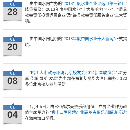
由中国水网主办的“
2013年度水业企业评选（第一轮）
”
01
28
隆重揭晓：2013年度中国水业“十大影响力企业”、“最具
社会责任投资运营企业”及“最具社会责任服务企业”三大奖
项。
由中国水网组织的“
2013年度中国水业十大新闻
”正式揭
01
20
晓。
“
哈工大市政与环境北京校友会2014新春联谊会
”以“分
01
08
享 传承 聚势 发展”为主题在海润艾丽华大酒店举办，120
多位北京校友参加活动。
1月4-5日，由E20高尔夫俱乐部组织、立昇企业作为轮
01
04
值主席承办的“
第十二届环境产业高尔夫俱乐部联谊活动
”
在海南海口举行。