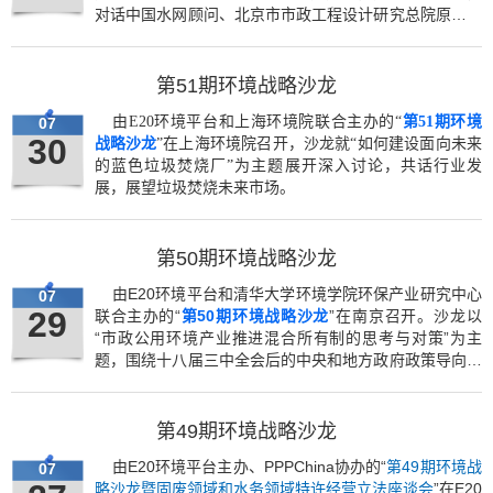
对话中国水网顾问、北京市市政工程设计研究总院原副总
工程师杭世珺、上海市水务局副总工程师唐建国，共同探
讨管网的投资、建设、运营管理现状、存在的问题及未来
的发展方向。
第51期环境战略沙龙
由E20环境平台和上海环境院联合主办的“
第51期环境
07
30
战略沙龙
”在上海环境院召开，沙龙就“如何建设面向未来
的蓝色垃圾焚烧厂”为主题展开深入讨论，共话行业发
展，展望垃圾焚烧未来市场。
第50期环境战略沙龙
由E20环境平台和清华大学环境学院环保产业研究中心
07
29
联合主办的“
第50期环境战略沙龙
”在南京召开。沙龙以
“市政公用环境产业推进混合所有制的思考与对策”为主
题，围绕十八届三中全会后的中央和地方政府政策导向，
就为什么要推动以及如何推进市政公用环境产业的混合所
有制经济发展展开讨论。
第49期环境战略沙龙
由E20环境平台主办、PPPChina协办的“
第49期环境战
07
略沙龙暨固废领域和水务领域特许经营立法座谈会
”在E20